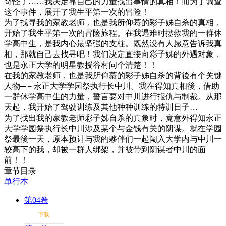
奇怪了……我决定靠自己的力量找出事情的真相！而为了调查
这个事件，展开了我生平第一次的冒险！
为了找寻我的家教老师，也是我所仰慕的彩子姊自杀的真相，
开始了我生平第一次的冒险旅程。在我遇难时拯救我的一群休
学高中生，是我内心最坚强的支柱。既然没有人愿意告诉我真
相，那就自己去找寻吧！我们决定直接向彩子姊的外遇对象，
也是永正大学的明星教授谷村问个清楚！！
在我的家教老师，也是我所仰慕的彩子姊自杀的背後有个关键
人物─－永正大学学园祭执行长中川。我在得知真相後，借助
一群休学高中生的力量，誓言要对中川进行报仇与制裁。从那
天起，我开始了驾驶训练及其他种种训练的特训日子…
为了找出我的家教老师彩子姊自杀的真象时，竟意外得知永正
大学学园祭执行长中川涉及某个与金钱有关的阴谋。就在学园
祭最後一天，原本预计与我的夥伴们一起闯入大学内与中川一
较高下的我，却被一群人绑架，并被带到阴谋者中川的面
前！！
章节目录
单行本
第04卷
下载