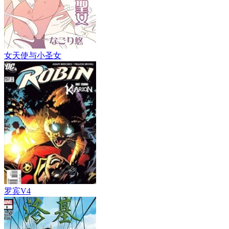
女天使与小圣女
罗宾V4