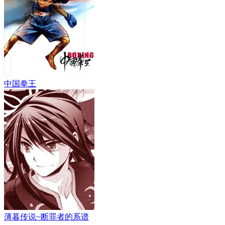
中国拳王
薄暮传说~断罪者的系谱