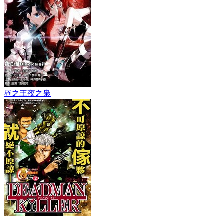
昼之王夜之枭