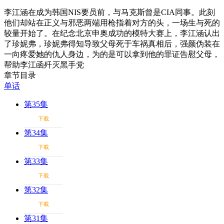
李江涵在成为韩国NIS要员前，与马克斯曾是CIA同事。此刻
他们却站在正义与邪恶两端用枪指着对方的头，一场生与死的
较量开始了。在纪念北京申奥成功的模特大赛上，李江涵认出
了珍妮弗，珍妮弗得知导致父母死于车祸真相后，强颜伪装在
一向疼爱她的仇人身边，为的是可以拿到他的罪证告慰父母，
帮助李江函歼灭黑手党
章节目录
单话
第35集
下載
第34集
下載
第33集
下載
第32集
下載
第31集