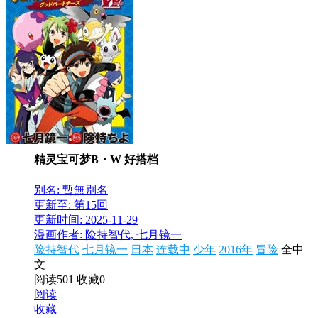
精灵宝可梦B・W 好搭档
别名: 暫無別名
更新至: 第15回
更新时间: 2025-11-29
漫画作者: 险持智代, 七月镜一
险持智代
七月镜一
日本
连载中
少年
2016年
冒险
全中
文
阅读501
收藏0
阅读
收藏