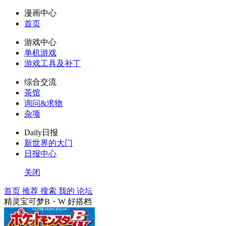
漫画中心
首页
游戏中心
单机游戏
游戏工具及补丁
综合交流
茶馆
询问&求物
杂项
Daily日报
新世界的大门
日报中心
关闭
首页
推荐
搜索
我的
论坛
精灵宝可梦B・W 好搭档