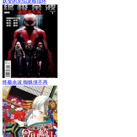
妖变的尼伯龙根指环
终极余波 蜘蛛侠不再