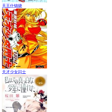
天王什锦烧
天才少女闪士